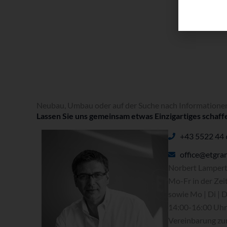
Neubau, Umbau oder auf der Suche nach Informatione
Lassen Sie uns gemeinsam etwas Einzigartiges schaff
+43 5522 44
office@etgran
Norbert Lampert
Mo-Fr in der Zei
sowie Mo | Di | 
14:00-16:00 Uhr 
Vereinbarung zu