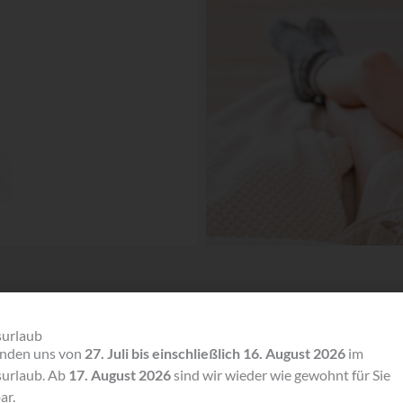
surlaub
& PFLEGE
inden uns von
27. Juli bis einschließlich 16. August 2026
im
surlaub. Ab
17. August 2026
sind wir wieder wie gewohnt für Sie
ar.