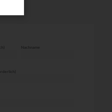
ch)
Nachname
orderlich)