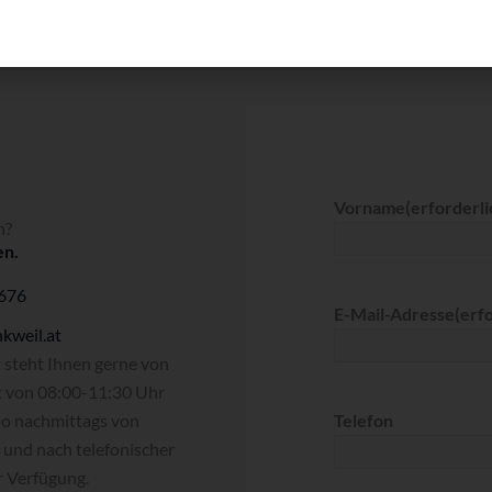
Vorname
(erforderli
n?
en.
 676
E-Mail-Adresse
(erf
kweil.at
 steht Ihnen gerne von
t von 08:00-11:30 Uhr
Do nachmittags von
Telefon
und nach telefonischer
r Verfügung.