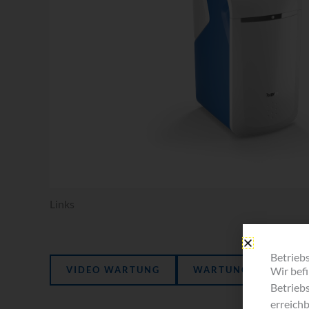
Links
Betrieb
VIDEO WARTUNG
WARTUNGSZUBEHÖR 
Wir bef
Betrieb
erreichb