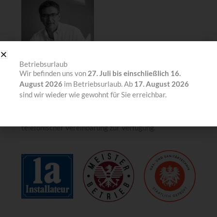
Betriebsurlaub
+43 5522 44 676
Wir befinden uns von
27. Juli bis einschließlich 16.
office@etgrankweil.at
August 2026
im Betriebsurlaub. Ab
17. August 2026
Norbert Lampert steht Ihnen gerne von Mo-Fr in der
sind wir wieder wie gewohnt für Sie erreichbar.
Zeit von 08:00-11:30 Uhr sowie Mo | Di | Do
nachmittags von 14:00-16:00 Uhr und nach
telefonischer Vereinbarung zur Verfügung.